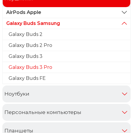
Исп. в качестве гарнитуры: Да
AirPods Apple
Galaxy Buds Samsung
Аккумулятор
Galaxy Buds 2
Время работы от аккумулятора: 7 ч
Galaxy Buds 2 Pro
Время работы от аккумулятора в кейсе: 30 ч
Galaxy Buds 3
Индикатор заряда: Есть
Galaxy Buds 3 Pro
Функция беспроводной зарядки: Да
Galaxy Buds FE
Функция быстрой зарядки: Нет
Ноутбуки
Другие функции
Дополнительные возможности:
Персональные компьютеры
синхронный перевод
Планшеты