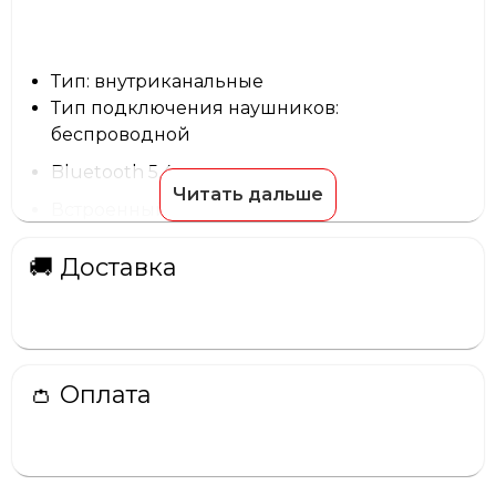
Тип: внутриканальные
Тип подключения наушников:
беспроводной
Bluetooth 5.4
Читать дальше
Встроенный микрофон
Система активного подавления шума
🚚 Доставка
Класс водонепроницаемости: IP57
Беспроводная зарядка
Время работы без подзарядки в футляре: 7
ч
👛 Оплата
Время работы с подзарядкой в футляре: 30
ч
Характеристики комплектации