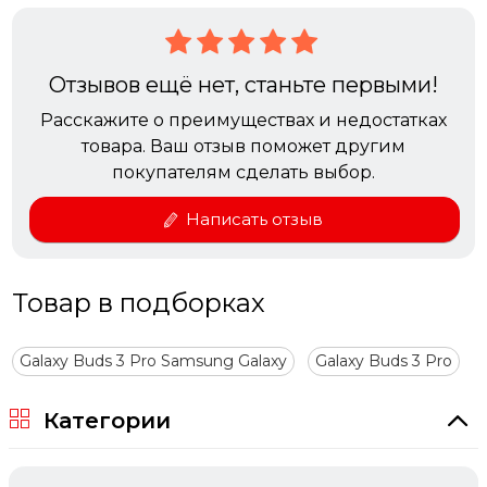
Отзывов ещё нет, станьте первыми!
Цвет: Белый
Расскажите о преимуществах и недостатках
товара. Ваш отзыв поможет другим
покупателям сделать выбор.
Общие
Тип: Наушники беспроводные
Написать отзыв
Производитель: Samsung
Страна-изготовитель: Въетнам
Товар в подборках
Срок службы: 3 года
Galaxy Buds 3 Pro Samsung Galaxy
Galaxy Buds 3 Pro
Основные характеристики
Категории
Модель: Galaxy Buds 3 Pro
Размеры (ШxВxТ) (см): чехол 48.7 х 58.9 х 24.4