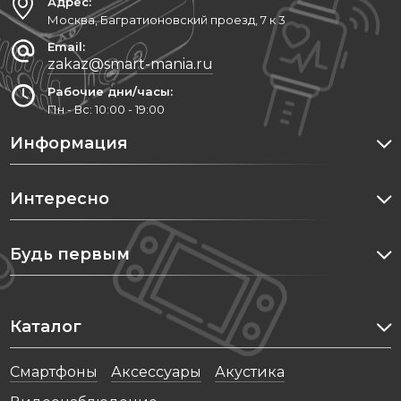
Адрес:
Москва, Багратионовский проезд, 7 к 3
Дополнительная информация
Email:
Комплектация: Зарядный кейс, наушники,
zakaz@smart-mania.ru
комплект насадок, USB Type-C, руководство
Рабочие дни/часы:
Пн - Вс: 10:00 - 19:00
Особенности: Mindfulness, Auracast,
Samsung Find
Информация
Дата анонсирования: 2024 год
Интересно
Будь первым
Каталог
Cмартфоны
Аксессуары
Акустика