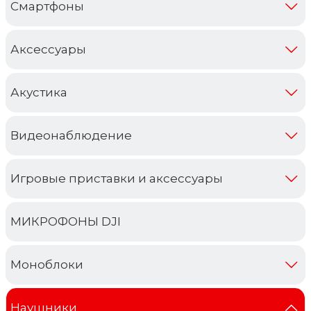
Cмартфоны
мм
Вес (кг): наушник 57.3 г; чехол 46.5 г
Аксессуары
Цвет: Белый
Материал корпуса: Пластик
Акустика
Тип устройства: внутриканальные
Интерфейс подключения: Bluetooth
Видеонаблюдение
Совместимость: Универсальный
Игровые приставки и аксессуары
Конструкция и внешний вид
Пылевлагозащита: Есть
МИКРОФОНЫ DJI
Класс пылевлагозащищенности: IP57
Моноблоки
Мультимедийные возможности
Наушники
Микрофон: Встроенный микрофон 3 шт