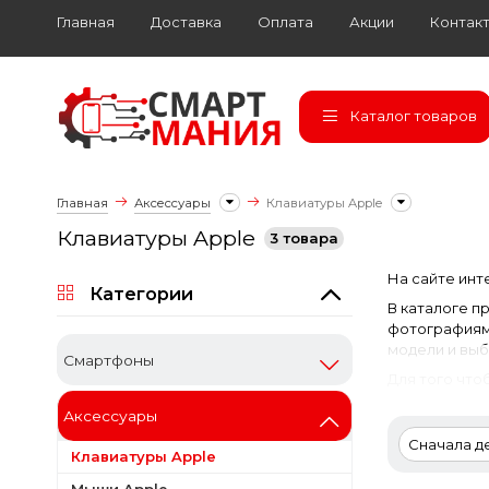
Главная
Доставка
Оплата
Акции
Контак
Каталог товаров
Главная
Аксессуары
Клавиатуры Apple
Клавиатуры Apple
3 товара
На сайте инт
Категории
В каталоге п
фотографиями
модели и выб
Cмартфоны
Для того что
Аксессуары
Сначала 
Клавиатуры Apple
Мыши Apple