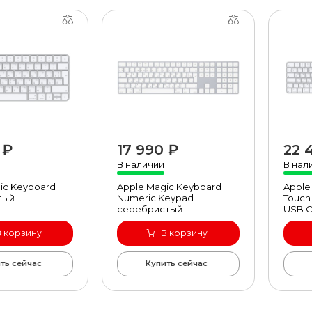
 ₽
17 990 ₽
22 
рый просмотр
быстрый просмотр
В наличии
В нал
ic Keyboard
Apple Magic Keyboard
Apple
лый
Numeric Keypad
Touch
серебристый
USB C
В корзину
В корзину
ть сейчас
Купить сейчас