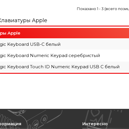
Показано
1
-
3
(всего пози
Клавиатуры Apple
ры Apple
gic Keyboard USB-C белый
gic Keyboard Numeric Keypad серебристый
gic Keyboard Touch ID Numeric Keypad USB C белый
формация
Интересно