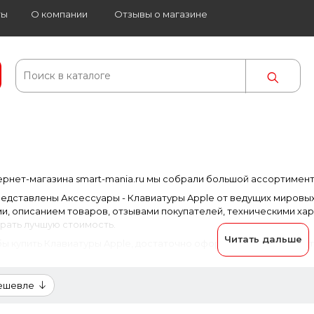
ты
О компании
Отзывы о магазине
ернет-магазина smart-mania.ru мы собрали большой ассортимент
редставлены Аксессуары - Клавиатуры Apple от ведущих мировы
, описанием товаров, отзывами покупателей, техническими хар
рать лучшую стоимость.
Читать дальше
бы купить Клавиатуры Apple, достаточно оформить заявку на сайте
дешевле