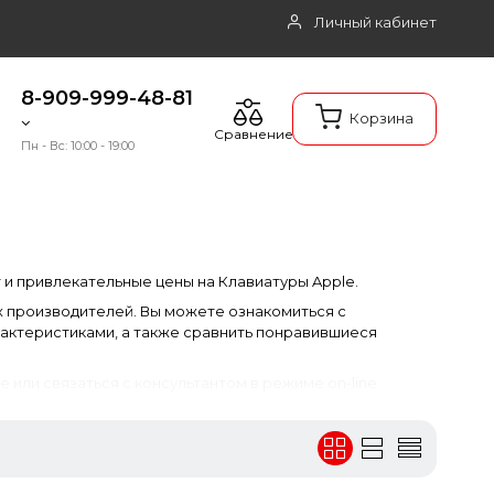
Личный кабинет
8-909-999-48-81
Корзина
Сравнение
Пн - Вс: 10:00 - 19:00
 и привлекательные цены на Клавиатуры Apple.
х производителей. Вы можете ознакомиться с
актеристиками, а также сравнить понравившиеся
 или связаться с консультантом в режиме on-line.