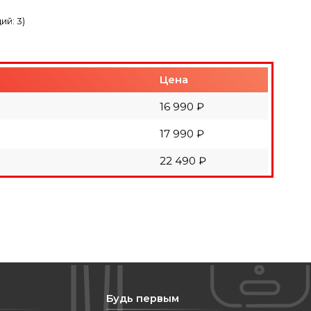
ций:
3
)
Цена
16 990 ₽
17 990 ₽
22 490 ₽
Будь первым