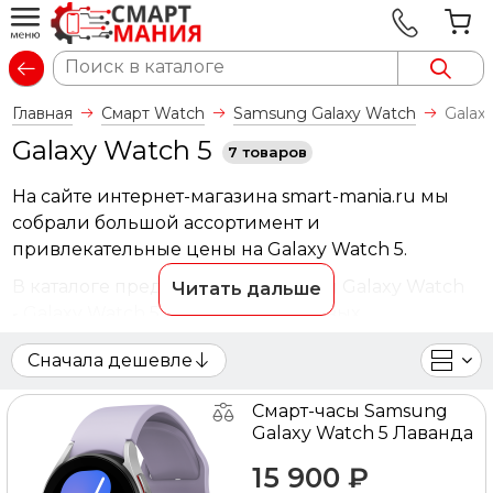
Вход
Главная
Смарт Watch
Samsung Galaxy Watch
Galax
Galaxy Watch 5
7 товаров
На сайте интернет-магазина smart-mania.ru мы
собрали большой ассортимент и
привлекательные цены на Galaxy Watch 5.
В каталоге представлены Samsung Galaxy Watch
Читать дальше
- Galaxy Watch 5 от ведущих мировых
производителей. Вы можете ознакомиться с
Сначала дешевле
фотографиями, описанием товаров, отзывами
покупателей, техническими характеристиками, а
Смарт-часы Samsung
также сравнить понравившиеся модели и
Galaxy Watch 5 Лаванда
выбрать лучшую стоимость.
15 900 ₽
Для того чтобы купить Galaxy Watch 5, достаточно