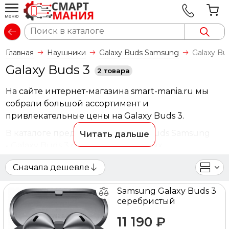
Вход
Главная
Наушники
Galaxy Buds Samsung
Galaxy Bu
Galaxy Buds 3
2 товара
На сайте интернет-магазина smart-mania.ru мы
собрали большой ассортимент и
привлекательные цены на Galaxy Buds 3.
В каталоге представлены Galaxy Buds Samsung
Читать дальше
- Galaxy Buds 3 от ведущих мировых
производителей. Вы можете ознакомиться с
Сначала дешевле
фотографиями, описанием товаров, отзывами
покупателей, техническими характеристиками, а
Samsung Galaxy Buds 3
также сравнить понравившиеся модели и
серебристый
выбрать лучшую стоимость.
11 190 ₽
Для того чтобы купить Galaxy Buds 3, достаточно