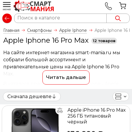
Вход
Главная
Cмартфоны
Apple Iphone
Apple Iphone 16 
Apple Iphone 16 Pro Max
12 товаров
На сайте интернет-магазина smart-mania.ru мы
собрали большой ассортимент и
привлекательные цены на Apple Iphone 16 Pro
Max.
Читать дальше
В каталоге представлены Apple Iphone - Apple
Iphone 16 Pro Max от ведущих мировых
Сначала дешевле
производителей. Вы можете ознакомиться с
фотографиями, описанием товаров, отзывами
Apple iPhone 16 Pro Max
покупателей, техническими характеристиками, а
256 ГБ титановый
также сравнить понравившиеся модели и
чёрный
выбрать лучшую стоимость.