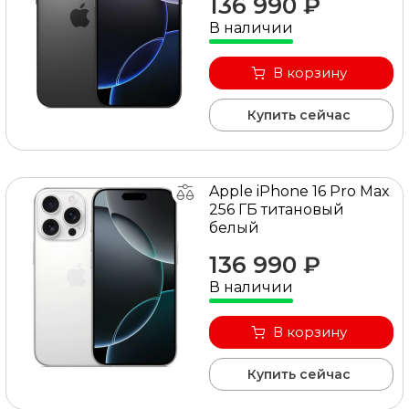
136 990 ₽
Для того чтобы купить Apple Iphone 16 Pro Max,
В наличии
достаточно оформить заявку на сайте или
связаться с консультантом в режиме on-line.
В корзину
Купить сейчас
Apple iPhone 16 Pro Max
256 ГБ титановый
белый
136 990 ₽
В наличии
В корзину
Купить сейчас