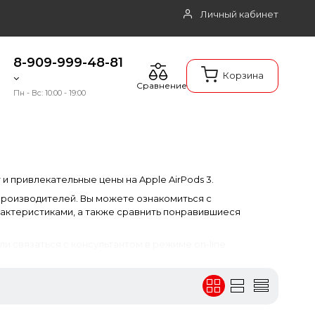
Личный кабинет
8-909-999-48-81
Корзина
Сравнение
Пн - Вс: 10:00 - 19:00
и привлекательные цены на Apple AirPods 3.
х производителей. Вы можете ознакомиться с
актеристиками, а также сравнить понравившиеся
ли связаться с консультантом в режиме on-line.