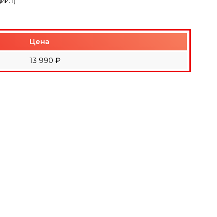
ций:
1
)
Цена
13 990 ₽