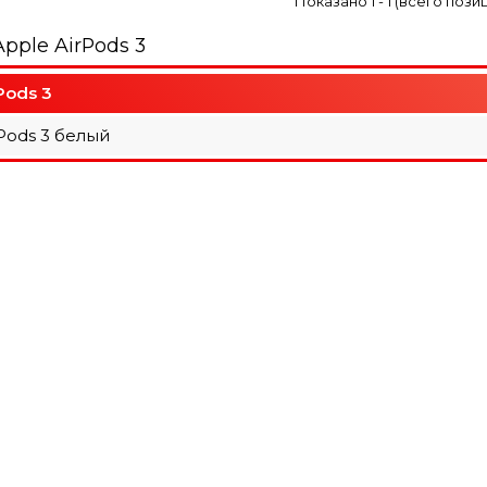
Показано
1
-
1
(всего пози
pple AirPods 3
Pods 3
Pods 3 белый