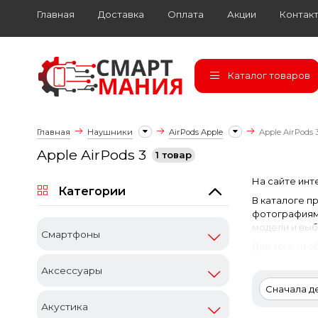
Главная
Доставка
Оплата
Акции
Контак
Каталог товаров
Главная
Наушники
AirPods Apple
Apple AirPods 
Apple AirPods 3
1 товар
На сайте инт
Категории
В каталоге п
фотографиями
модели и выб
Cмартфоны
Для того чтоб
Аксессуары
Сначала 
Акустика