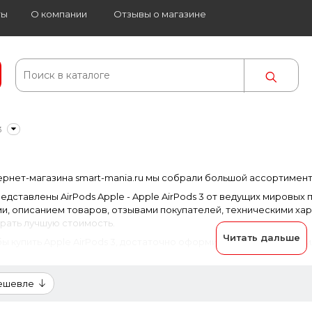
ты
О компании
Отзывы о магазине
3
ернет-магазина smart-mania.ru мы собрали большой ассортимент 
редставлены AirPods Apple - Apple AirPods 3 от ведущих мировы
, описанием товаров, отзывами покупателей, техническими хар
рать лучшую стоимость.
Читать дальше
ы купить Apple AirPods 3, достаточно оформить заявку на сайте и
дешевле