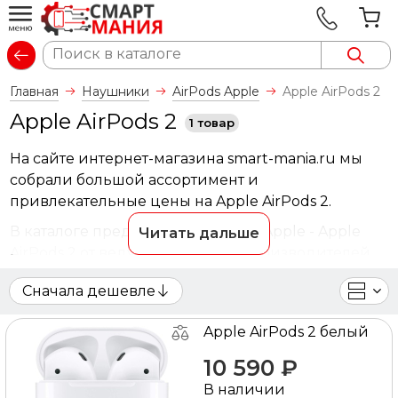
Вход
Главная
Наушники
AirPods Apple
Apple AirPods 2
Apple AirPods 2
1 товар
На сайте интернет-магазина smart-mania.ru мы
собрали большой ассортимент и
привлекательные цены на Apple AirPods 2.
В каталоге представлены AirPods Apple - Apple
Читать дальше
AirPods 2 от ведущих мировых производителей.
Вы можете ознакомиться с фотографиями,
Сначала дешевле
описанием товаров, отзывами покупателей,
техническими характеристиками, а также
Apple AirPods 2 белый
сравнить понравившиеся модели и выбрать
лучшую стоимость.
10 590 ₽
Для того чтобы купить Apple AirPods 2, достаточно
В наличии