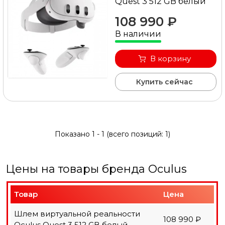
Quest 3 512 GB белый
связаться с консультантом в режиме on-line.
108 990 ₽
В наличии
В корзину
Купить сейчас
Показано
1
-
1
(всего позиций:
1
)
Цены на товары бренда Oculus
Товар
Цена
Шлем виртуальной реальности
108 990 ₽
Oculus Quest 3 512 GB белый