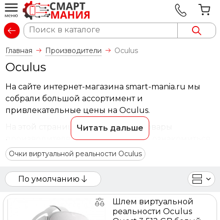
Вход
Главная
Производители
Oculus
Oculus
На сайте интернет-магазина smart-mania.ru мы
собрали большой ассортимент и
привлекательные цены на Oculus.
На этой странице представлены товары
Читать дальше
производителя Oculus. Вы можете ознакомиться
с фотографиями, описанием товаров, отзывами
Очки виртуальной реальности Oculus
покупателей, техническими характеристиками, а
также сравнить понравившиеся модели и
По умолчанию
выбрать лучшую стоимость.
Шлем виртуальной
Для того чтобы купить товары производителя
реальности Oculus
Oculus, достаточно оформить заявку на сайте или